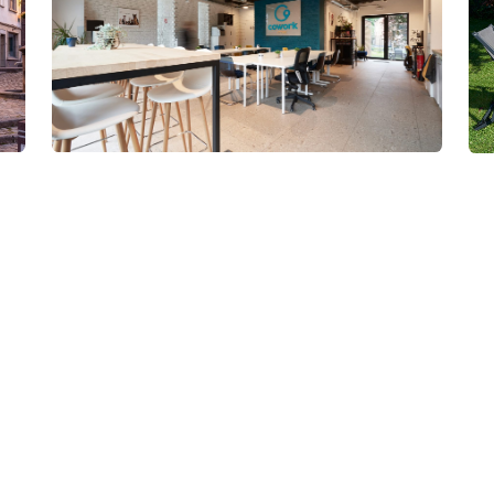
ans
Une communauté professionnelle dynamique
et bienveillante.
ations proposons-nous à 