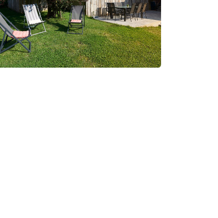
Un cadre de vie agréable, entre ville et
campagne.
Cowork'Ittre ?