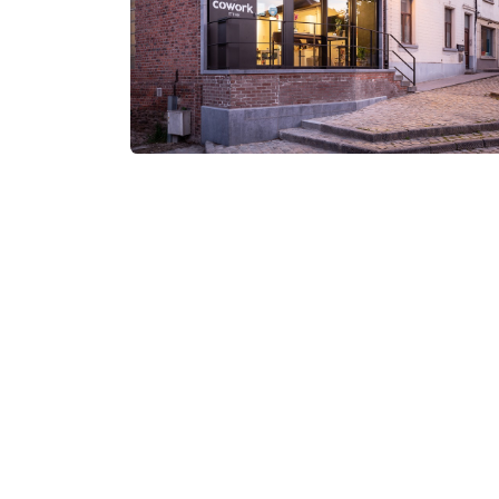
Un espace de travail flexible et partagé, s
engagement long terme.
Quelles prest